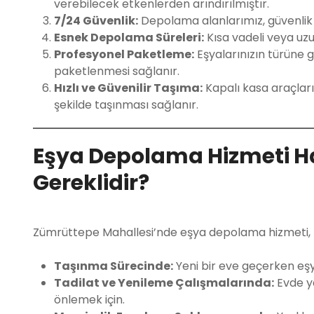
verebilecek etkenlerden arındırılmıştır.
7/24 Güvenlik:
Depolama alanlarımız, güvenlik k
Esnek Depolama Süreleri:
Kısa vadeli veya uz
Profesyonel Paketleme:
Eşyalarınızın türüne 
paketlenmesi sağlanır.
Hızlı ve Güvenilir Taşıma:
Kapalı kasa araçları
şekilde taşınması sağlanır.
Eşya Depolama Hizmeti 
Gereklidir?
Zümrüttepe Mahallesi’nde eşya depolama hizmeti, fark
Taşınma Sürecinde:
Yeni bir eve geçerken eşy
Tadilat ve Yenileme Çalışmalarında:
Evde ya
önlemek için.