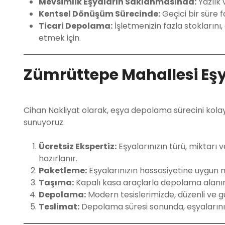
Mevsimlik Eşyaların Saklanmasında:
Yazlık 
Kentsel Dönüşüm Sürecinde:
Geçici bir süre 
Ticari Depolama:
İşletmenizin fazla stoklarını,
etmek için.
Zümrüttepe Mahallesi Eş
Cihan Nakliyat olarak, eşya depolama sürecini kolay
sunuyoruz:
Ücretsiz Ekspertiz:
Eşyalarınızın türü, miktarı 
hazırlanır.
Paketleme:
Eşyalarınızın hassasiyetine uygun 
Taşıma:
Kapalı kasa araçlarla depolama alanın
Depolama:
Modern tesislerimizde, düzenli ve gü
Teslimat:
Depolama süresi sonunda, eşyalarınız s