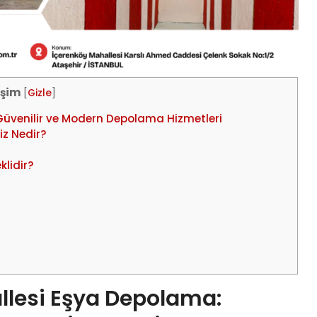
rişim
[
Gizle
]
üvenilir ve Modern Depolama Hizmetleri
z Nedir?
lidir?
lesi Eşya Depolama: