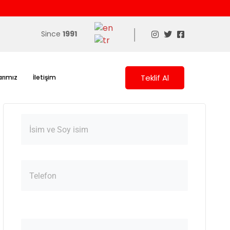
|
Since
1991
Teklif Al
arımız
İletişim