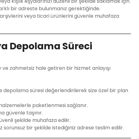
veya kışlık eşyalarınızı düzenli bir şekilde saklamak için.
farklı bir adreste bulunmanız gerektiğinde.
 arşivlerini veya ticari ürünlerini güvenle muhafaza
ya Depolama Süreci
 ve zahmetsiz hale getiren bir hizmet anlayışı
ve depolama süresi değerlendirilerek size özel bir plan
malzemelerle paketlenmesi sağlanır.
a güvenle taşınır.
venli şekilde muhafaza edilir.
orunsuz bir şekilde istediğiniz adrese teslim edilir.