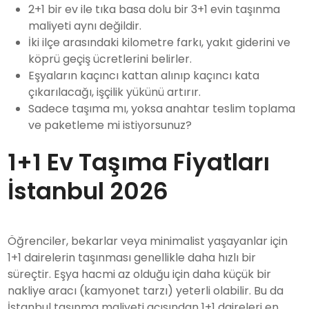
2+1 bir ev ile tıka basa dolu bir 3+1 evin taşınma
maliyeti aynı değildir.
İki ilçe arasındaki kilometre farkı, yakıt giderini ve
köprü geçiş ücretlerini belirler.
Eşyaların kaçıncı kattan alınıp kaçıncı kata
çıkarılacağı, işçilik yükünü artırır.
Sadece taşıma mı, yoksa anahtar teslim toplama
ve paketleme mi istiyorsunuz?
1+1 Ev Taşıma Fiyatları
İstanbul 2026
Öğrenciler, bekarlar veya minimalist yaşayanlar için
1+1 dairelerin taşınması genellikle daha hızlı bir
süreçtir. Eşya hacmi az olduğu için daha küçük bir
nakliye aracı (kamyonet tarzı) yeterli olabilir. Bu da
İstanbul taşınma maliyeti açısından 1+1 daireleri en