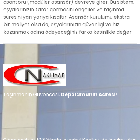
asansörü (modüler asansör) devreye girer. Bu sistem,
eşyalarınızın zarar görmesini engeller ve taşınma
süresini yarı yarıya kısaltır. Asansör kurulumu ekstra
bir maliyet olsa da, eşyalarınızın güvenliği ve hız
kazanmak adına ödeyeceğiniz farka kesinlikle değer.
Taşınmanın Güvencesi,
Depolamanın Adresi!
Cihan nakliyat 1991’Yılında İstanbul Kadıköy’de kurulmuştur.