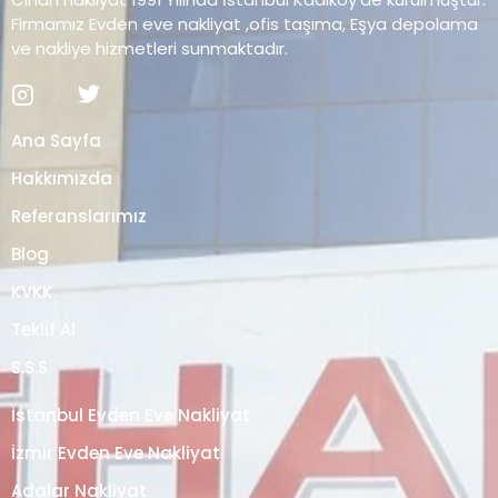
Firmamız Evden eve nakliyat ,ofis taşıma, Eşya depolama
ve nakliye hizmetleri sunmaktadır.
Ana Sayfa
Hakkımızda
Referanslarımız
Blog
KVKK
Teklif Al
S.S.S
İstanbul Evden Eve Nakliyat
İzmir Evden Eve Nakliyat
Adalar Nakliyat