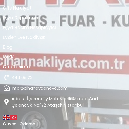
Ofis Nakliyat
Eşya Depolama
Eşya Hacim Hesaplayıcı
Evden Eve Nakliyat
Blog
KVKK
Ofis Taşıma
444 68 23
info@cihanevdeneve.com
Adres : İçerenköy Mah. Karslı Ahmed Cad.
Çelenk Sk. No:1/2 Ataşehir İstanbul
Güvenli Ödeme