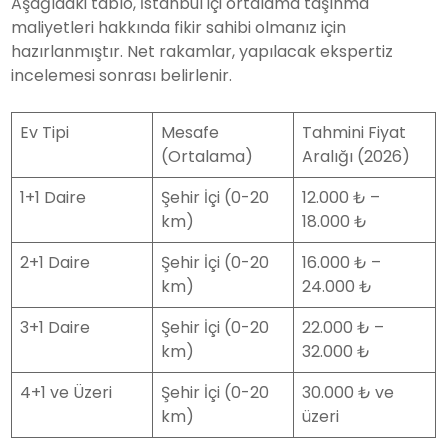
Aşağıdaki tablo, İstanbul içi ortalama taşınma
maliyetleri hakkında fikir sahibi olmanız için
hazırlanmıştır. Net rakamlar, yapılacak ekspertiz
incelemesi sonrası belirlenir.
Ev Tipi
Mesafe
Tahmini Fiyat
(Ortalama)
Aralığı (2026)
1+1 Daire
Şehir İçi (0-20
12.000 ₺ –
km)
18.000 ₺
2+1 Daire
Şehir İçi (0-20
16.000 ₺ –
km)
24.000 ₺
3+1 Daire
Şehir İçi (0-20
22.000 ₺ –
km)
32.000 ₺
4+1 ve Üzeri
Şehir İçi (0-20
30.000 ₺ ve
km)
üzeri