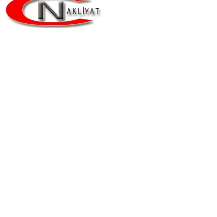
Taşınmanın Güvencesi,
Depolamanın Adresi!
Cihan nakliyat 1991’Yılında İstanbul Kadıköy’de kurulmuştur.
Firmamız Evden eve nakliyat ,ofis taşıma, Eşya depolama
ve nakliye hizmetleri sunmaktadır.
Ana Sayfa
Hakkımızda
Referanslarımız