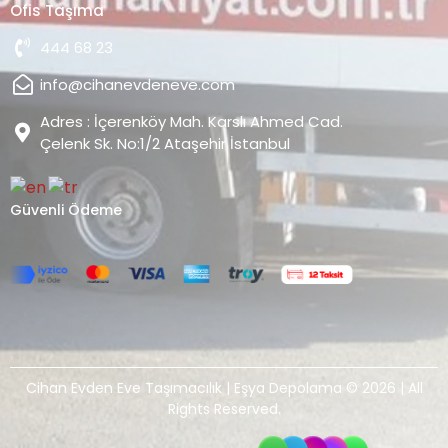
Ofis Taşıma
444 68 23
info@cihanevdeneve.com
Adres : İçerenköy Mah. Karslı Ahmed Cad.
Çelenk Sk. No:1/2 Ataşehir İstanbul
Güvenli Ödeme
Cihan Evden Eve Taşımacılık | Eşya Depolama © 2026 | All
Rights Reserved.