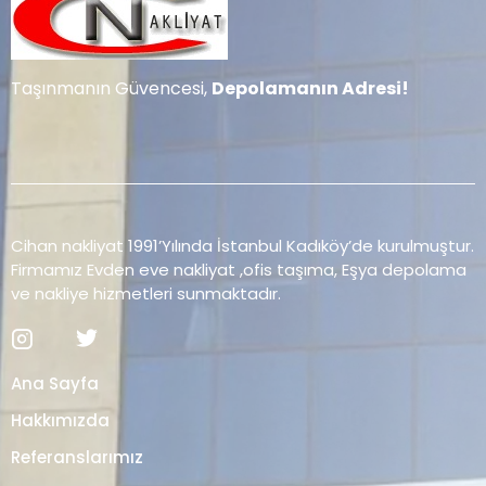
Taşınmanın Güvencesi,
Depolamanın Adresi!
Cihan nakliyat 1991’Yılında İstanbul Kadıköy’de kurulmuştur.
Firmamız Evden eve nakliyat ,ofis taşıma, Eşya depolama
ve nakliye hizmetleri sunmaktadır.
Ana Sayfa
Hakkımızda
Referanslarımız