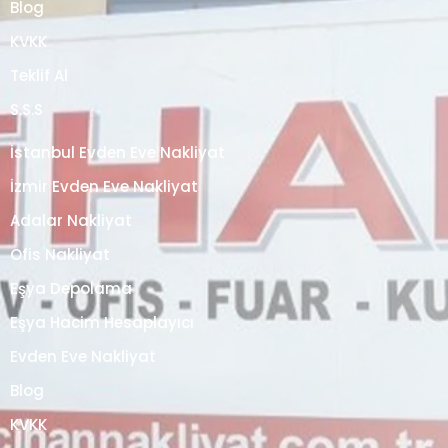
Blog
KVKK
Teklif Al
S.S.S
İstanbul Evden Eve Nakliyat
İzmir Evden Eve Nakliyat
Adalar Nakliyat
Ofis Nakliyat
Eşya Depolama
Eşya Hacim Hesaplayıcı
Evden Eve Nakliyat
Blog
KVKK