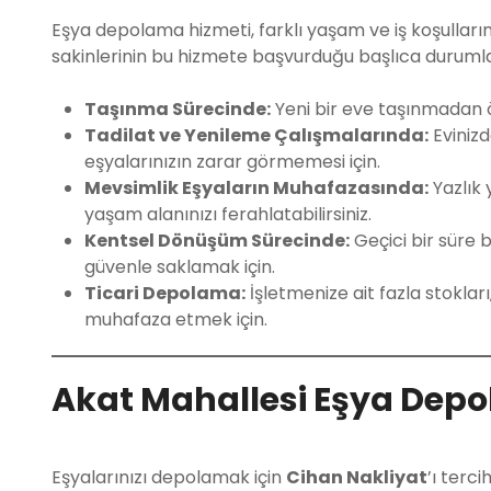
Eşya depolama hizmeti, farklı yaşam ve iş koşulların
sakinlerinin bu hizmete başvurduğu başlıca durumla
Taşınma Sürecinde:
Yeni bir eve taşınmadan ö
Tadilat ve Yenileme Çalışmalarında:
Evinizd
eşyalarınızın zarar görmemesi için.
Mevsimlik Eşyaların Muhafazasında:
Yazlık 
yaşam alanınızı ferahlatabilirsiniz.
Kentsel Dönüşüm Sürecinde:
Geçici bir süre 
güvenle saklamak için.
Ticari Depolama:
İşletmenize ait fazla stokları
muhafaza etmek için.
Akat Mahallesi Eşya Dep
Eşyalarınızı depolamak için
Cihan Nakliyat
’ı terc