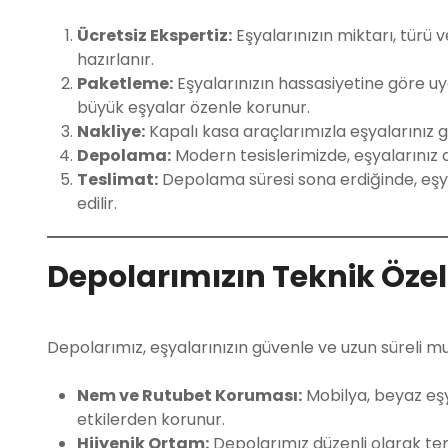
Ücretsiz Ekspertiz:
Eşyalarınızın miktarı, türü v
hazırlanır.
Paketleme:
Eşyalarınızın hassasiyetine göre uy
büyük eşyalar özenle korunur.
Nakliye:
Kapalı kasa araçlarımızla eşyalarınız 
Depolama:
Modern tesislerimizde, eşyalarınız d
Teslimat:
Depolama süresi sona erdiğinde, eşyal
edilir.
Depolarımızın Teknik Özell
Depolarımız, eşyalarınızın güvenle ve uzun süreli mu
Nem ve Rutubet Koruması:
Mobilya, beyaz eşy
etkilerden korunur.
Hijyenik Ortam:
Depolarımız düzenli olarak tem