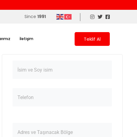
|
Since
1991
Teklif Al
arımız
İletişim