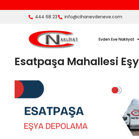
444 68 23
info@cihanevdeneve.com
Evden Eve Nakliyat
Esatpaşa Mahallesi Eş