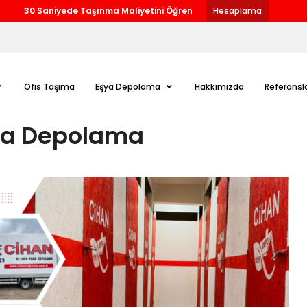
30 Saniyede Taşınma Maliyetini Öğren
Hesaplama
Ofis Taşıma
Eşya Depolama
Hakkımızda
Referansl
ya Depolama