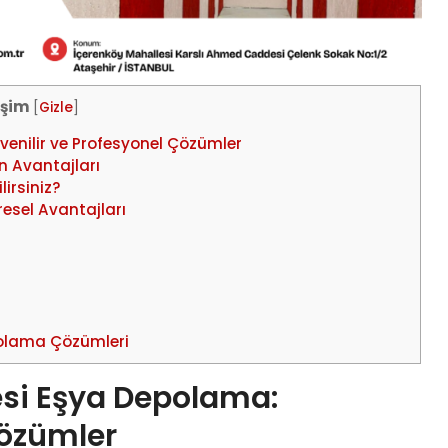
rişim
[
Gizle
]
enilir ve Profesyonel Çözümler
 Avantajları
irsiniz?
sel Avantajları
polama Çözümleri
esi Eşya Depolama:
Çözümler