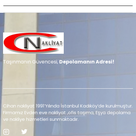
Taşınmanın Güvencesi,
Depolamanın Adresi!
Cihan nakliyat 1991’Yılında İstanbul Kadıköy’de kurulmuştur.
Firmamız Evden eve nakliyat ,ofis taşıma, Eşya depolama
ve nakliye hizmetleri sunmaktadır.