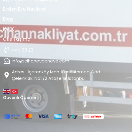
Evden Eve Nakliyat
Blog
KVKK
Ofis Taşıma
444 68 23
info@cihanevdeneve.com
Adres : İçerenköy Mah. Karslı Ahmed Cad.
Çelenk Sk. No:1/2 Ataşehir İstanbul
Güvenli Ödeme