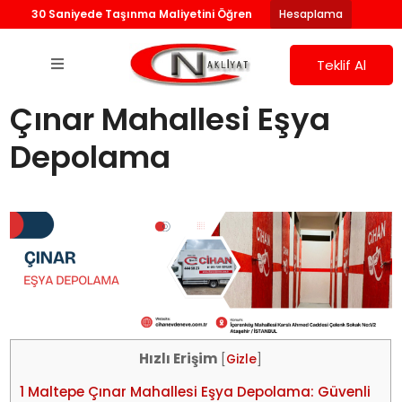
30 Saniyede Taşınma Maliyetini Öğren
Hesaplama
Teklif Al
Çınar Mahallesi Eşya
Depolama
Hızlı Erişim
[
Gizle
]
1
Maltepe Çınar Mahallesi Eşya Depolama: Güvenli