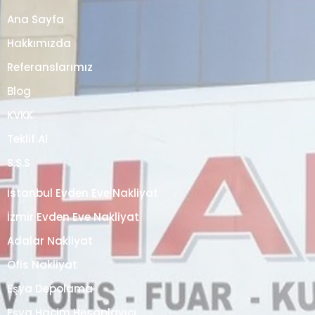
Ana Sayfa
Hakkımızda
Referanslarımız
Blog
KVKK
Teklif Al
S.S.S
İstanbul Evden Eve Nakliyat
İzmir Evden Eve Nakliyat
Adalar Nakliyat
Ofis Nakliyat
Eşya Depolama
Eşya Hacim Hesaplayıcı