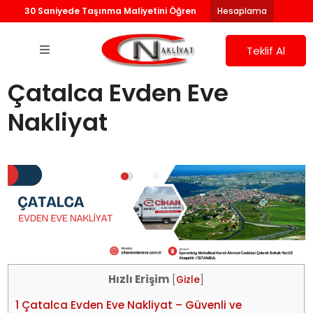
30 Saniyede Taşınma Maliyetini Öğren
Hesaplama
Teklif Al
Çatalca Evden Eve
Nakliyat
Hızlı Erişim
[
Gizle
]
1
Çatalca Evden Eve Nakliyat – Güvenli ve