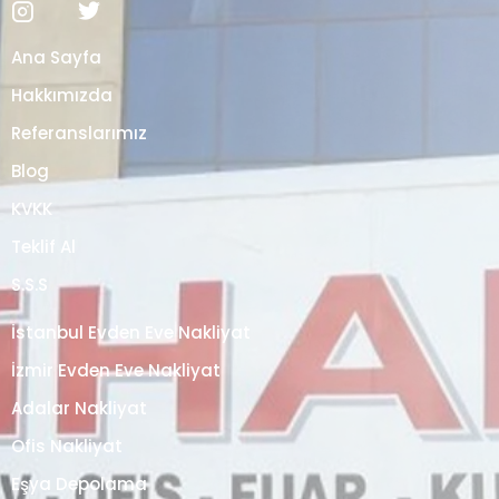
Ana Sayfa
Hakkımızda
Referanslarımız
Blog
KVKK
Teklif Al
S.S.S
İstanbul Evden Eve Nakliyat
İzmir Evden Eve Nakliyat
Adalar Nakliyat
Ofis Nakliyat
Eşya Depolama