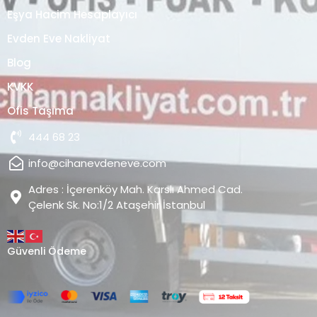
Eşya Hacim Hesaplayıcı
Evden Eve Nakliyat
Blog
KVKK
Ofis Taşıma
444 68 23
info@cihanevdeneve.com
Adres : İçerenköy Mah. Karslı Ahmed Cad.
Çelenk Sk. No:1/2 Ataşehir İstanbul
Güvenli Ödeme