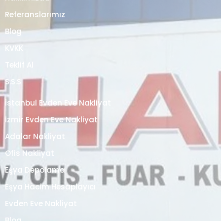
Referanslarımız
Blog
KVKK
Teklif Al
S.S.S
İstanbul Evden Eve Nakliyat
İzmir Evden Eve Nakliyat
Adalar Nakliyat
Ofis Nakliyat
Eşya Depolama
Eşya Hacim Hesaplayıcı
Evden Eve Nakliyat
Blog