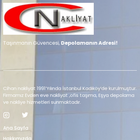
Taşınmanın Güvencesi,
Depolamanın Adresi!
Cihan nakliyat 1991’Yılında İstanbul Kadıköy’de kurulmuştur.
Firmamız Evden eve nakliyat ,ofis taşıma, Eşya depolama
ve nakliye hizmetleri sunmaktadır.
Ana Sayfa
Hakkımızda