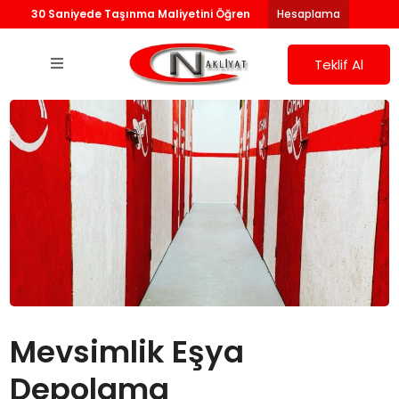
30 Saniyede Taşınma Maliyetini Öğren
Hesaplama
Teklif Al
Mevsimlik Eşya
Depolama