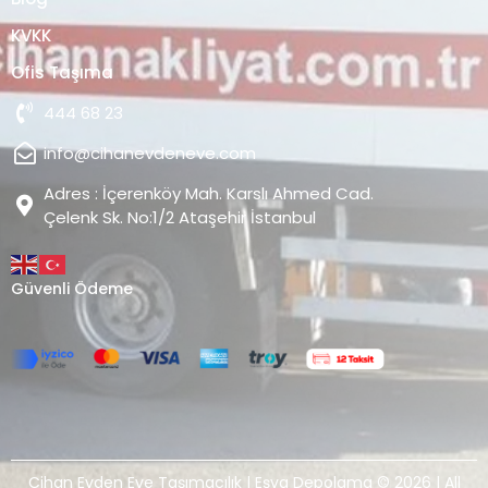
KVKK
Ofis Taşıma
444 68 23
info@cihanevdeneve.com
Adres : İçerenköy Mah. Karslı Ahmed Cad.
Çelenk Sk. No:1/2 Ataşehir İstanbul
Güvenli Ödeme
Cihan Evden Eve Taşımacılık | Eşya Depolama © 2026 | All