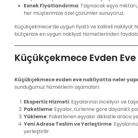
Esnek Fiyatlandırma
: Taşınacak eşya miktarı
her müşterimize özel çözümler sunuyoruz.
Küçükçekmece’de uygun fiyatlı ve kaliteli nakliyat hi
bütçenize en uygun nakliyat hizmetlerinden faydalan
Küçükçekmece Evden Eve N
Küçükçekmece evden eve nakliyatta neler yap
sunduğumuz hizmetlerin aşamaları:
Ekspertiz Hizmeti
: Eşyalarınızı inceliyor ve ta
Paketleme
: Eşyalar, türlerine göre dayanıklı p
Yükleme
: Paketlenen eşyalar dikkatle araca yerl
Yeni Adrese Teslim ve Yerleştirme
: Eşyaların
yerleştirilir.