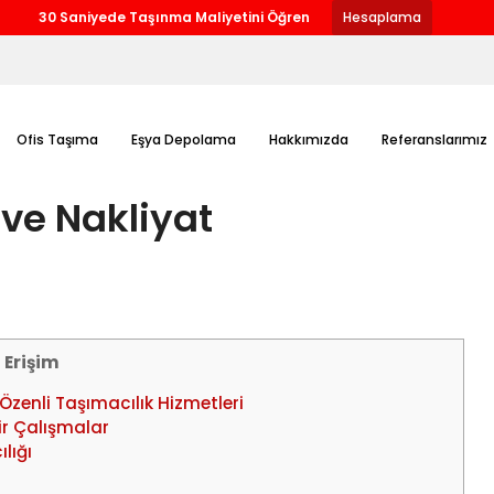
30 Saniyede Taşınma Maliyetini Öğren
Hesaplama
Ofis Taşıma
Eşya Depolama
Hakkımızda
Referanslarımız
ve Nakliyat
ı Erişim
zenli Taşımacılık Hizmetleri
r Çalışmalar
lığı