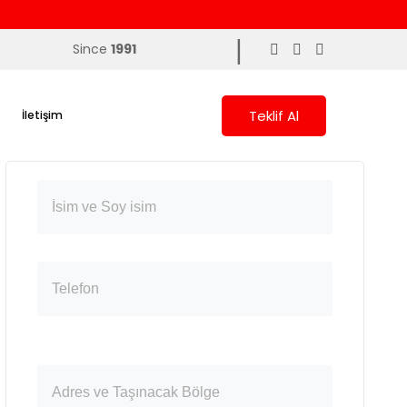
|
Since
1991
Teklif Al
İletişim