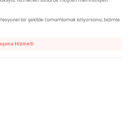
li nakliyat hizmetleri sunarak müşteri memnuniyeti
esyonel bir şekilde tamamlamak istiyorsanız, bizimle
 Güvenle Ulaşın
i,
Depolamanın Adresi!