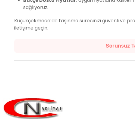
Bütçe Dostu Fiyatlar
: Uygun fiyatlarla kalite
sağlıyoruz.
Küçükçekmece’de taşınma sürecinizi güvenli ve prof
iletişime geçin.
Yeni Evinize
Taşınmanın Güvences