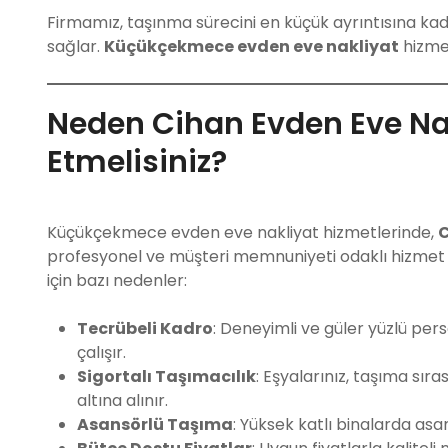
Firmamız, taşınma sürecini en küçük ayrıntısına ka
sağlar.
Küçükçekmece evden eve nakliyat
hizmet
Neden Cihan Evden Eve Nak
Etmelisiniz?
Küçükçekmece evden eve nakliyat hizmetlerinde,
C
profesyonel ve müşteri memnuniyeti odaklı hizmet an
için bazı nedenler:
Tecrübeli Kadro
: Deneyimli ve güler yüzlü perso
çalışır.
Sigortalı Taşımacılık
: Eşyalarınız, taşıma sır
altına alınır.
Asansörlü Taşıma
: Yüksek katlı binalarda as