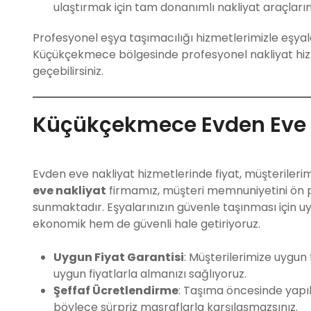
ulaştırmak için tam donanımlı nakliyat araçları
Profesyonel eşya taşımacılığı hizmetlerimizle eşyala
Küçükçekmece bölgesinde profesyonel nakliyat hizme
geçebilirsiniz.
Küçükçekmece Evden Eve N
Evden eve nakliyat hizmetlerinde fiyat, müşterilerim
eve nakliyat
firmamız, müşteri memnuniyetini ön p
sunmaktadır. Eşyalarınızın güvenle taşınması için u
ekonomik hem de güvenli hale getiriyoruz.
Uygun Fiyat Garantisi
: Müşterilerimize uygun 
uygun fiyatlarla almanızı sağlıyoruz.
Şeffaf Ücretlendirme
: Taşıma öncesinde yapıla
böylece sürpriz masraflarla karşılaşmazsınız.