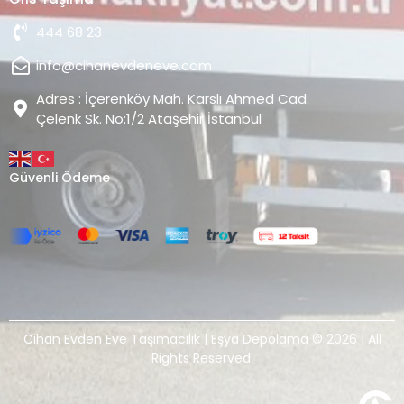
444 68 23
info@cihanevdeneve.com
Adres : İçerenköy Mah. Karslı Ahmed Cad.
Çelenk Sk. No:1/2 Ataşehir İstanbul
Güvenli Ödeme
Cihan Evden Eve Taşımacılık | Eşya Depolama © 2026 | All
Rights Reserved.