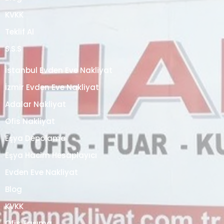
KVKK
Teklif Al
S.S.S
İstanbul Evden Eve Nakliyat
İzmir Evden Eve Nakliyat
Adalar Nakliyat
Ofis Nakliyat
Eşya Depolama
Eşya Hacim Hesaplayıcı
Evden Eve Nakliyat
Blog
KVKK
Ofis Taşıma