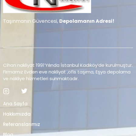
Taşınmanın Güvencesi,
Depolamanın Adresi!
Cihan nakliyat 1991’Yılında İstanbul Kadıköy’de kurulmuştur.
Firmamız Evden eve nakliyat ,ofis taşıma, Eşya depolama
ve nakliye hizmetleri sunmaktadır.
Ana Sayfa
Hakkımızda
Referanslarımız
Blog