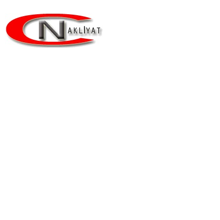
Taşınmanın Güvencesi,
Depolamanın Adresi!
Cihan nakliyat 1991’Yılında İstanbul Kadıköy’de kurulmuştur.
Firmamız Evden eve nakliyat ,ofis taşıma, Eşya depolama
ve nakliye hizmetleri sunmaktadır.
Ana Sayfa
Hakkımızda