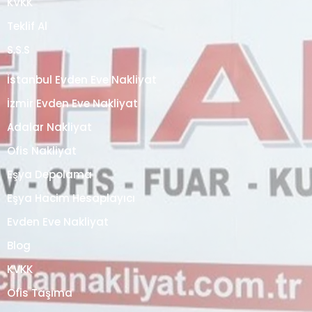
KVKK
Teklif Al
S.S.S
İstanbul Evden Eve Nakliyat
İzmir Evden Eve Nakliyat
Adalar Nakliyat
Ofis Nakliyat
Eşya Depolama
Eşya Hacim Hesaplayıcı
Evden Eve Nakliyat
Blog
KVKK
Ofis Taşıma